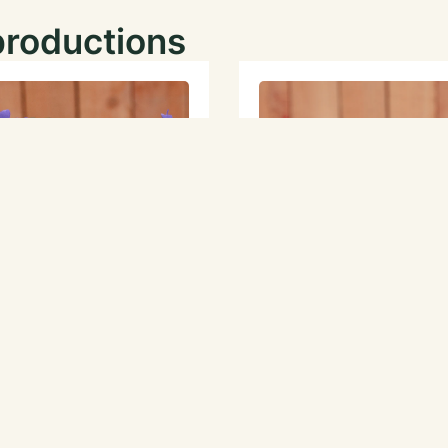
productions
 pervenche Hawaii
Petite pervenche Colada